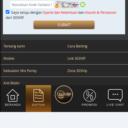
Saya setuju dengan
Syarat dan Ketentuan
dan
Aturan & Peraturan
dari 303VIP.
SUBMIT
Tentang kami
Cara Betting
Mobile
Link 303VIP
Kalkulator Mix Parlay
Zona 303Vip
Anti Blokir
BERANDA
DAFTAR
PROMOSI
LIVE CHAT
303VIP
sebagai tempat judi sportsbook paling digemari oleh pecinta
game judi online karena kualitas yang diberikan 303VIP adalah yang