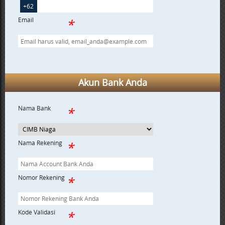
+62
Email
Akun Bank Anda
Nama Bank
Nama Rekening
Nomor Rekening
Kode Validasi