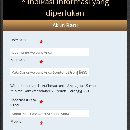
* Indikasi informasi yang
diperlukan
Akun Baru
Username
Kata sandi
Wajib Kombinasi Huruf besar kecil, Angka, dan Simbol.
Minimal karakter adalah 6. Contoh : Strong@889
Konfirmasi Kata
Sandi
Mobile