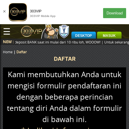
×
303VIP
Download
303VIP Mobile App
☰
DESKTOP
MASUK
NEW :
bira untuk deposit BANK saat ini mulai dari 10 ribu loh, WOOOW! | Untuk 
Home
Daftar
DAFTAR
Kami membutuhkan Anda untuk
mengisi formulir pendaftaran ini
dengan beberapa perincian
tentang diri Anda dalam formulir
di bawah ini.